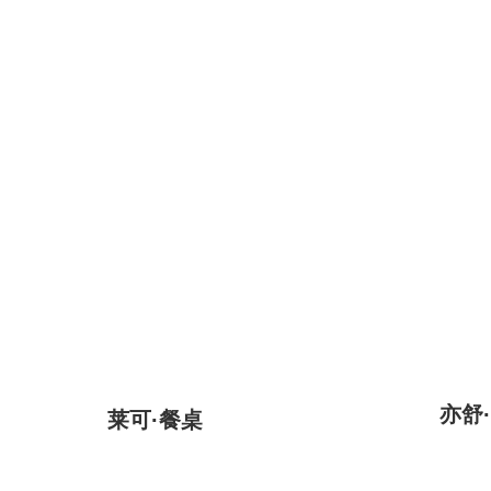
亦舒
莱可·餐桌