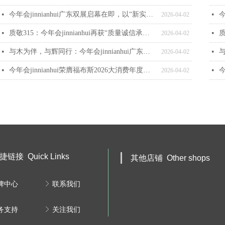
今年会jinnianhui广东双展启幕在即，以“新实木主义”塑造家居生活新风尚
넷
2026-04-02
넷
质敬315：今年会jinnianhui再获“质量诚信承诺企业”，坚守诚信本源，以品质构筑质诚家居
넷
2026-04-02
넷
与木为伴，与辉同行：今年会jinnianhui广东双展圆满收官
넷
2026-04-02
넷
今年会jinnianhui荣膺福布斯2026大消费年度价值企业 多维发力引领实木家居新风尚
넷
2026-04-02
넷
快捷链接
Quick Links
其他店铺
Other shops
牌中心
ꁕ
联系我们
务支持
ꁕ
关注我们