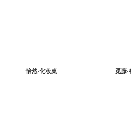
怡然·化妆桌
觅藤·