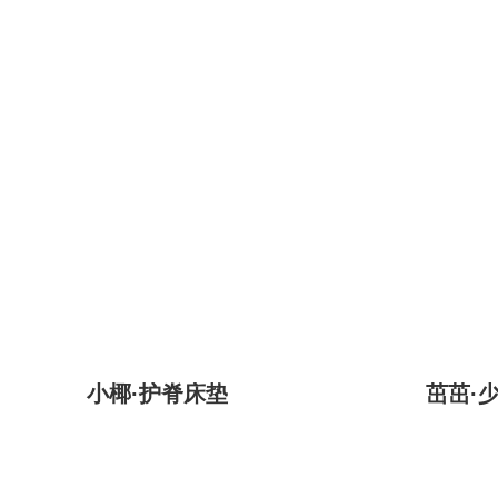
小椰·护脊床垫
茁茁·