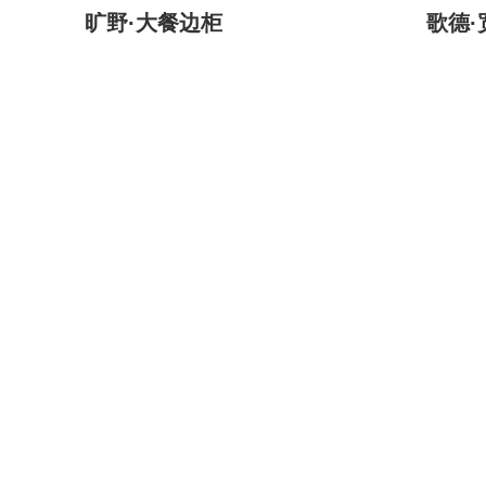
旷野·大餐边柜
歌德·