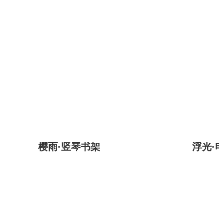
樱雨·竖琴书架
浮光·