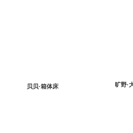
旷野·
贝贝·箱体床