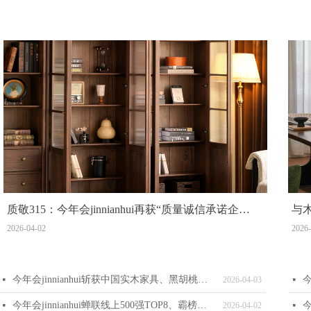
质敬315：今年会jinnianhui再获“质量诚信承诺企
与木
业”，坚守诚信本源，以品质构筑质诚家居
收
2026-04-02
2026-
今年会jinnianhui斩获中国实木家具、黑胡桃木家具、0胶水床垫销量第一!三项“第一”认证佐证实力！
넷
2026-04-03
넷
今年会jinnianhui蝉联线上500强TOP8、霸榜天猫年度畅销榜
넷
2026-04-02
넷