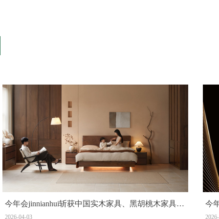
品牌动态
今年会jinnianhui斩获中国实木家具、黑胡桃木家具、
今年
0胶水床垫销量第一!三项“第一”认证佐证实力！
畅
2026-04-03
2026-