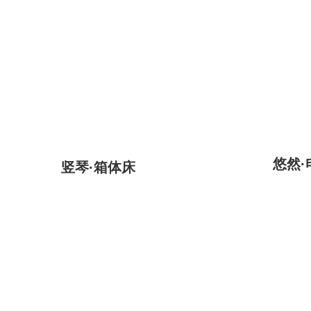
悠然·
竖琴·箱体床